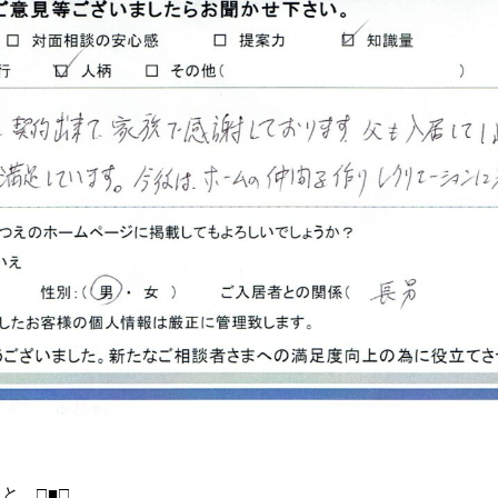
と □■□