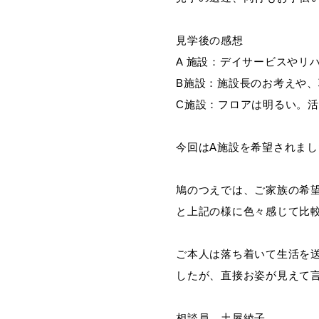
見学後の感想
A 施設：デイサービスやリ
B施設：施設長のお考えや
C施設：フロアは明るい。
今回はA施設を希望されまし
鳩のつえでは、ご家族の希
と上記の様に色々感じて比
ご本人は落ち着いて生活を
したが、直接お姿が見えて
相談員 土屋綾子