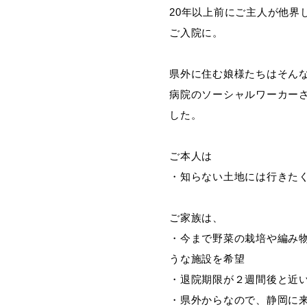
20年以上前にご主人が他
ご入院に。
県外に住む娘様たちはそん
病院のソーシャルワーカー
した。
ご本人は
・知らない土地には行きた
ご家族は、
・今まで野菜の栽培や編み
うな施設を希望
・退院期限が２週間後と近
・県外からなので、静岡に